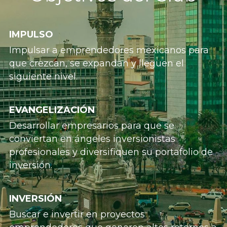
IMPULSO
Impulsar a emprendedores mexicanos para 
que crezcan, se expandan y lleguen el 
siguiente nivel.
EVANGELIZACIÓN
Desarrollar empresarios para que se 
conviertan en ángeles inversionistas 
profesionales y diversifiquen su portafolio de 
inversión.
INVERSIÓN
Buscar e invertir en proyectos 