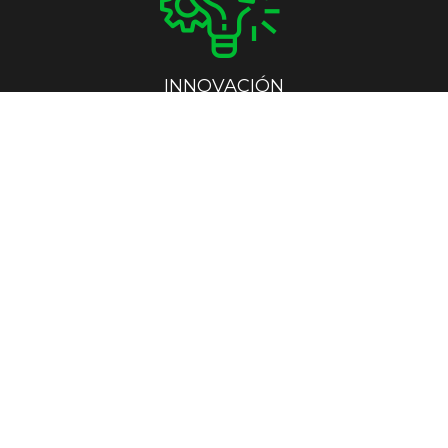
INNOVACIÓN
EMPRESAS CON ALTO GRADO DE INNOVACIÓN
CRECIMIENTO
EMPRESAS NACIONALES DE RECIÉN CREACIÓN Y 
CON ALTO POTENCIAL DE CRECIMIENTO